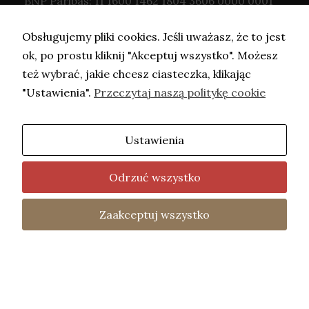
BNP Paribas: 11 1600 1462 1804 3606 0000 0001
Obsługujemy pliki cookies. Jeśli uważasz, że to jest
ok, po prostu kliknij "Akceptuj wszystko". Możesz
też wybrać, jakie chcesz ciasteczka, klikając
"Ustawienia".
Przeczytaj naszą politykę cookie
Ustawienia
Copyright © Adwokat Kaczorowska- 2026.
Projekt i wykonanie -
Freeline
.
Odrzuć wszystko
fot. Barbara Mazurek
Home
Oferta
Kontakt
Polityka
Zaakceptuj wszystko
Two
Prywatności
uniemoż
treści