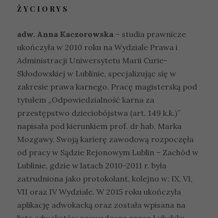
ŻYCIORYS
adw. Anna Kaczorowska
– studia prawnicze
ukończyła w 2010 roku na Wydziale Prawa i
Administracji Uniwersytetu Marii Curie-
Skłodowskiej w Lublinie, specjalizując się w
zakresie prawa karnego. Pracę magisterską pod
tytułem „Odpowiedzialność karna za
przestępstwo dzieciobójstwa (art. 149 k.k.)”
napisała pod kierunkiem prof. dr hab. Marka
Mozgawy. Swoją karierę zawodową rozpoczęła
od pracy w Sądzie Rejonowym Lublin – Zachód w
Lublinie, gdzie w latach 2010-2011 r. była
zatrudniona jako protokolant, kolejno w: IX, VI,
VII oraz IV Wydziale. W 2015 roku ukończyła
aplikację adwokacką oraz została wpisana na
listę adwokatów prowadzoną przez Lubelską