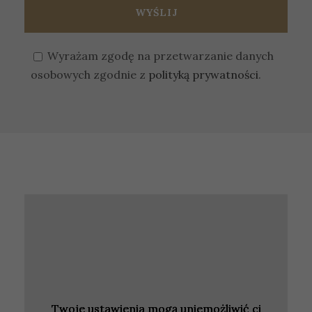
Wyrażam zgodę na przetwarzanie danych
osobowych zgodnie z
polityką prywatności
.
Twoje ustawienia mogą uniemożliwić ci
Twoje ustawienia mogą uniemożliwić ci
Twoje ustawienia mogą uniemożliwić ci