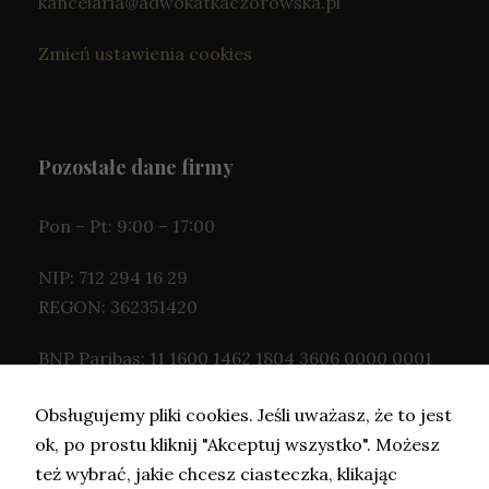
kancelaria@adwokatkaczorowska.pl
Zmień ustawienia cookies
Pozostałe dane firmy
Pon – Pt: 9:00 – 17:00
NIP: 712 294 16 29
REGON: 362351420
BNP Paribas: 11 1600 1462 1804 3606 0000 0001
Obsługujemy pliki cookies. Jeśli uważasz, że to jest
ok, po prostu kliknij "Akceptuj wszystko". Możesz
też wybrać, jakie chcesz ciasteczka, klikając