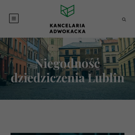
Niegodność
dziedziczenia Lublin