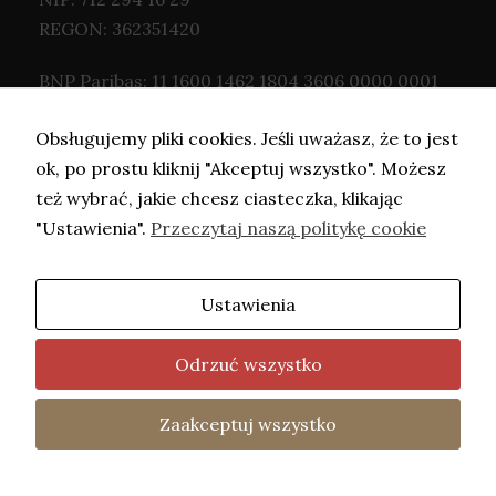
REGON: 362351420
BNP Paribas: 11 1600 1462 1804 3606 0000 0001
Obsługujemy pliki cookies. Jeśli uważasz, że to jest
ok, po prostu kliknij "Akceptuj wszystko". Możesz
też wybrać, jakie chcesz ciasteczka, klikając
"Ustawienia".
Przeczytaj naszą politykę cookie
Ustawienia
Copyright © Adwokat Kaczorowska- 2026.
Projekt i wykonanie -
Freeline
.
Odrzuć wszystko
fot. Barbara Mazurek
Home
Oferta
Kontakt
Polityka
Zaakceptuj wszystko
Two
Prywatności
uniemoż
treści