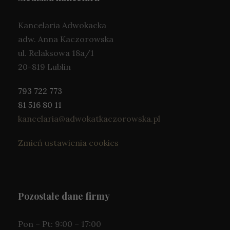
o
n
Kancelaria Adwokacka
i
adw. Anna Kaczorowska
e
c
ul. Relaksowa 18a/1
z
20-819 Lublin
n
e
793 722 773
T
e
81 516 80 11
p
kancelaria@adwokatkaczorowska.pl
li
ki
Zmień ustawienia cookies
c
o
o
ki
e
n
Pozostałe dane firmy
ie
s
Pon – Pt: 9:00 – 17:00
ą