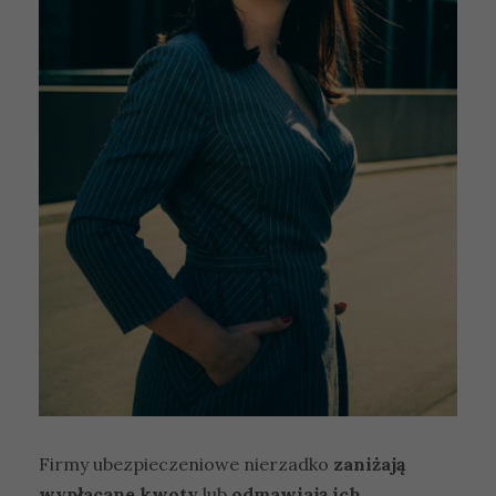
Firmy ubezpieczeniowe nierzadko
zaniżają
wypłacane kwoty
lub
odmawiają ich