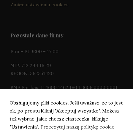
Zmień ustawienia cookies
Pozostałe dane firmy
Pon – Pt: 9:00 – 17:00
NIP: 712 294 16 29
REGON: 362351420
BNP Paribas: 11 1600 1462 1804 3606 0000 0001
Obsługujemy pliki cookies. Jeśli uważasz, że to jest
ok, po prostu kliknij "Akceptuj wszystko". Możesz
też wybrać, jakie chcesz ciasteczka, klikając
"Ustawienia".
Przeczytaj naszą politykę cookie