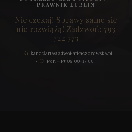
PRAWNIK LUBLIN
Nie czekaj! Sprawy same się
nie rozwiążą! Zadzwoń: 793
722 773
kancelaria@adwokatkaczorowska.pl
·
Pon – Pt 09:00-17:00
K
o
n
i
e
c
z