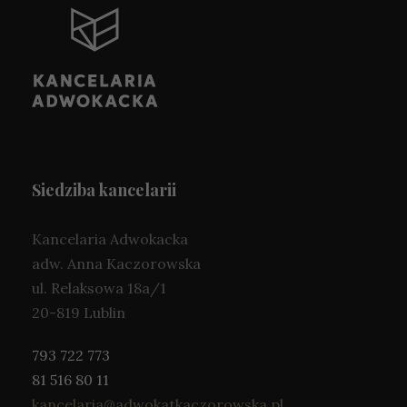
n
e
T
e
p
li
ki
c
o
o
Siedziba kancelarii
ki
e
n
Kancelaria Adwokacka
ie
adw. Anna Kaczorowska
s
ul. Relaksowa 18a/1
ą
o
20-819 Lublin
p
cj
793 722 773
o
81 516 80 11
n
al
kancelaria@adwokatkaczorowska.pl