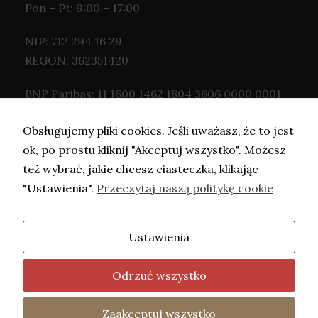
Pon – Pt: 9:00 – 17:00
NIP: 712 294 16 29
REGON: 362351420
BNP Paribas: 11 1600 1462 1804 3606 0000 0001
Obsługujemy pliki cookies. Jeśli uważasz, że to jest
ok, po prostu kliknij "Akceptuj wszystko". Możesz
też wybrać, jakie chcesz ciasteczka, klikając
"Ustawienia".
Przeczytaj naszą politykę cookie
Ustawienia
Copyright © Adwokat Kaczorowska- 2026.
Projekt i wykonanie -
Freeline
.
Odrzuć wszystko
fot. Barbara Mazurek
Home
Oferta
Kontakt
Polityka
Zaakceptuj wszystko
Two
Prywatności