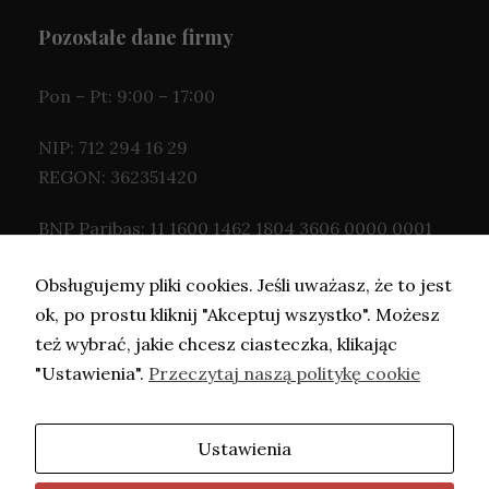
Pozostałe dane firmy
Pon – Pt: 9:00 – 17:00
NIP: 712 294 16 29
REGON: 362351420
BNP Paribas: 11 1600 1462 1804 3606 0000 0001
Obsługujemy pliki cookies. Jeśli uważasz, że to jest
ok, po prostu kliknij "Akceptuj wszystko". Możesz
też wybrać, jakie chcesz ciasteczka, klikając
"Ustawienia".
Przeczytaj naszą politykę cookie
Ustawienia
Copyright © Adwokat Kaczorowska- 2026.
Projekt i wykonanie -
Freeline
.