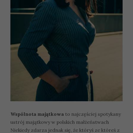
Wspólnota majątkowa
to najczęściej spotykany
ustrój majątkowy w polskich małżeństwach
Niekiedy zdarza jednak się, że któryś ze któreś z