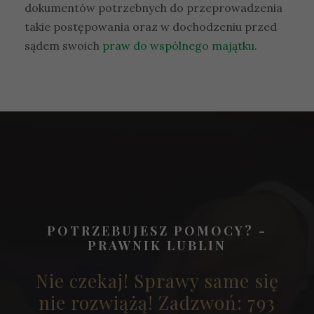
dokumentów potrzebnych do przeprowadzenia
takie postępowania oraz w dochodzeniu przed
sądem swoich
praw do wspólnego majątku
.
POTRZEBUJESZ POMOCY? -
PRAWNIK LUBLIN
Nie czekaj! Sprawy same się
nie rozwiążą! Zadzwoń: 793