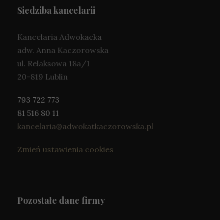
K
Siedziba kancelarii
o
n
i
Kancelaria Adwokacka
e
adw. Anna Kaczorowska
c
ul. Relaksowa 18a/1
z
n
20-819 Lublin
e
T
793 722 773
e
81 516 80 11
p
li
kancelaria@adwokatkaczorowska.pl
ki
c
Zmień ustawienia cookies
o
o
ki
e
n
Pozostałe dane firmy
ie
s