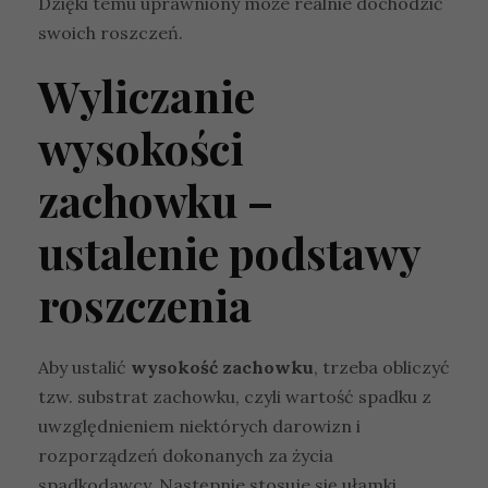
Dzięki temu uprawniony może realnie dochodzić
swoich roszczeń.
Wyliczanie
wysokości
zachowku –
ustalenie podstawy
roszczenia
Aby ustalić
wysokość zachowku
, trzeba obliczyć
tzw. substrat zachowku, czyli wartość spadku z
uwzględnieniem niektórych darowizn i
rozporządzeń dokonanych za życia
spadkodawcy. Następnie stosuje się ułamki