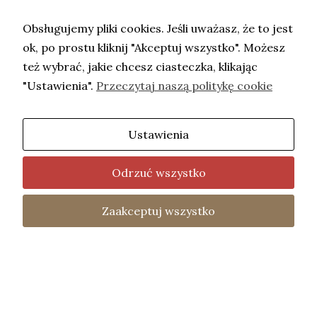
Obsługujemy pliki cookies. Jeśli uważasz, że to jest
ok, po prostu kliknij "Akceptuj wszystko". Możesz
też wybrać, jakie chcesz ciasteczka, klikając
"Ustawienia".
Przeczytaj naszą politykę cookie
Ustawienia
Copyright © Adwokat Kaczorowska- 2026.
Projekt i wykonanie -
Freeline
.
Odrzuć wszystko
fot. Barbara Mazurek
Home
Oferta
Kontakt
Polityka
Zaakceptuj wszystko
Two
Prywatności
uniemoż
treści
Two