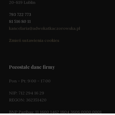
20-819 Lublin
793 722 773
81 516 80 11
kancelaria@adwokatkaczorowska.pl
Zmień ustawienia cookies
Pozostałe dane firmy
Pon – Pt: 9:00 – 17:00
NIP: 712 294 16 29
REGON: 362351420
BNP Paribas: 11 1600 1462 1804 3606 0000 0001