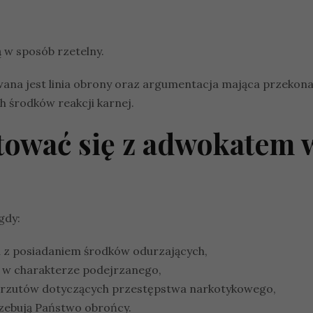
 w sposób rzetelny.
a jest linia obrony oraz argumentacja mająca przekonać 
h środków reakcji karnej.
tować się z adwokatem 
gdy:
u z posiadaniem środków odurzających,
 w charakterze podejrzanego,
arzutów dotyczących przestępstwa narkotykowego,
rzebują Państwo obrońcy.