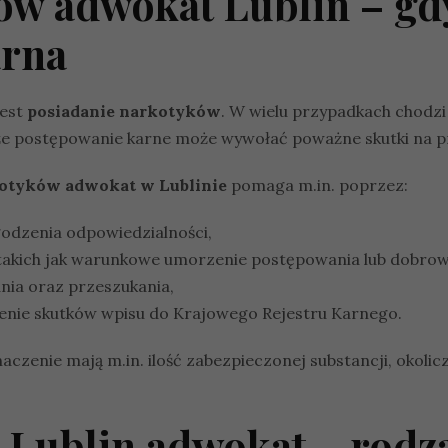
ów adwokat Lublin – gd
arna
jest
posiadanie narkotyków
. W wielu przypadkach chodzi 
 że postępowanie karne może wywołać poważne skutki na p
kotyków adwokat w Lublinie
pomaga m.in. poprzez:
godzenia odpowiedzialności,
 takich jak warunkowe umorzenie postępowania lub dobrow
nia oraz przeszukania,
enie skutków wpisu do Krajowego Rejestru Karnego.
aczenie mają m.in. ilość zabezpieczonej substancji, okoli
Lublin adwokat – rodz