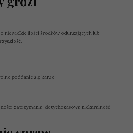
y grozi
o niewielkie ilości środków odurzających lub
rzyszłość.
olne poddanie się karze,
czności zatrzymania, dotychczasowa niekaralność
aje spraw