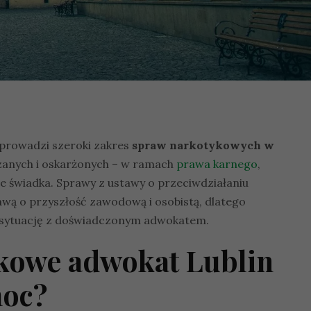
prowadzi szeroki zakres
spraw narkotykowych w
anych i oskarżonych – w ramach
prawa karnego
,
 świadka. Sprawy z ustawy o przeciwdziałaniu
awą o przyszłość zawodową i osobistą, dlatego
ać sytuację z doświadczonym adwokatem.
kowe adwokat Lublin
moc?