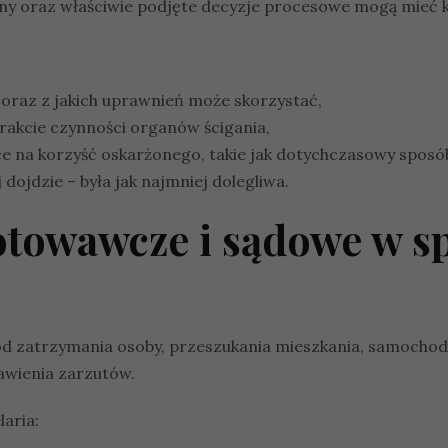
 oraz właściwie podjęte decyzje procesowe mogą mieć kl
ą oraz z jakich uprawnień może skorzystać,
akcie czynności organów ścigania,
 na korzyść oskarżonego, takie jak dotychczasowy sposób ż
 dojdzie – była jak najmniej dolegliwa.
otowawcze i sądowe w s
d zatrzymania osoby, przeszukania mieszkania, samochodu
tawienia zarzutów.
aria: