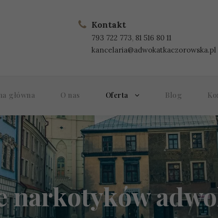
Kontakt
793 722 773
,
81 516 80 11
kancelaria@adwokatkaczorowska.pl
na główna
O nas
Oferta
Blog
Ko
e narkotyków adwo