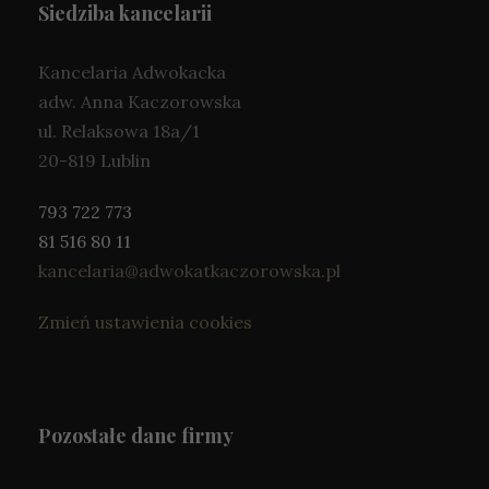
Siedziba kancelarii
o
p
cj
Kancelaria Adwokacka
o
adw. Anna Kaczorowska
n
al
ul. Relaksowa 18a/1
n
20-819 Lublin
e.
S
793 722 773
ą
o
81 516 80 11
n
kancelaria@adwokatkaczorowska.pl
e
p
Zmień ustawienia cookies
o
t
r
z
e
Pozostałe dane firmy
b
n
e