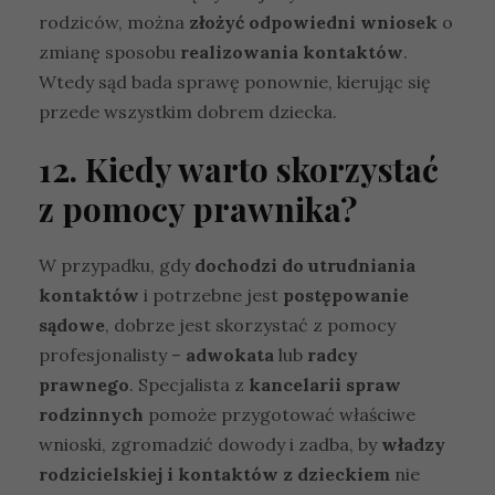
t
rodziców, można
złożyć odpowiedni wniosek
o
u
zmianę sposobu
realizowania kontaktów
.
r
ę
Wtedy sąd bada sprawę ponownie, kierując się
s
przede wszystkim dobrem dziecka.
t
r
12. Kiedy warto skorzystać
o
n
z pomocy prawnika?
y
i
n
W przypadku, gdy
dochodzi do utrudniania
t
kontaktów
i potrzebne jest
postępowanie
e
r
sądowe
, dobrze jest skorzystać z pomocy
n
profesjonalisty –
adwokata
lub
radcy
e
prawnego
. Specjalista z
kancelarii spraw
t
o
rodzinnych
pomoże przygotować właściwe
w
wnioski, zgromadzić dowody i zadba, by
władzy
ej
rodzicielskiej i kontaktów z dzieckiem
nie
,