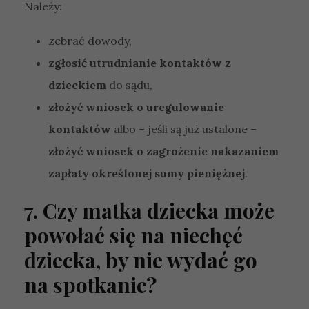
Należy:
e
p
o
zebrać dowody,
t
zgłosić utrudnianie kontaktów z
r
z
dzieckiem
do sądu,
e
b
złożyć wniosek o uregulowanie
n
kontaktów
albo – jeśli są już ustalone –
e
d
złożyć wniosek o zagrożenie nakazaniem
o
zapłaty określonej sumy pieniężnej
.
f
u
n
7. Czy matka dziecka może
k
powołać się na niechęć
cj
o
dziecka, by nie wydać go
n
o
na spotkanie?
w
a