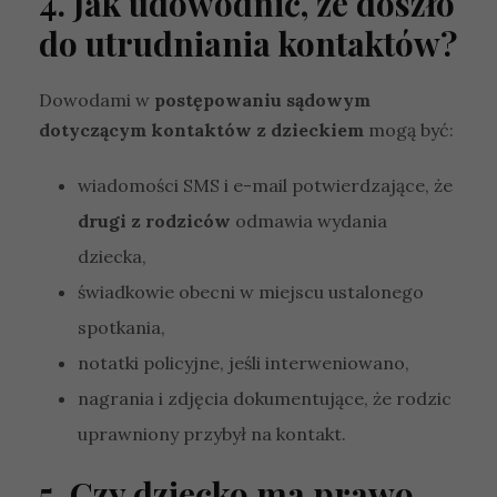
4. Jak udowodnić, że doszło
do utrudniania kontaktów?
Dowodami w
postępowaniu sądowym
dotyczącym kontaktów z dzieckiem
mogą być:
wiadomości SMS i e-mail potwierdzające, że
drugi z rodziców
odmawia wydania
K
o
dziecka,
n
świadkowie obecni w miejscu ustalonego
i
e
spotkania,
c
notatki policyjne, jeśli interweniowano,
z
n
nagrania i zdjęcia dokumentujące, że rodzic
e
T
uprawniony przybył na kontakt.
e
p
5. Czy dziecko ma prawo