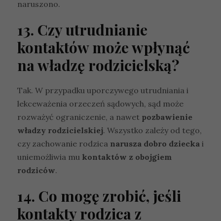
n
naruszono.
a
p
13. Czy utrudnianie
o
d
kontaktów może wpłynąć
s
na władzę rodzicielską?
t
a
w
ie
Tak. W przypadku uporczywego utrudniania i
t
lekceważenia orzeczeń sądowych, sąd może
e
rozważyć ograniczenie, a nawet
pozbawienie
g
o,
władzy rodzicielskiej
. Wszystko zależy od tego,
ja
czy zachowanie rodzica
narusza dobro dziecka
i
k
uniemożliwia mu
kontaktów z obojgiem
s
t
rodziców
.
r
o
14. Co mogę zrobić, jeśli
n
a
kontakty rodzica z
je