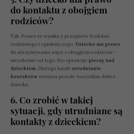
li
ki
do kontaktu z obojgiem
c
rodziców?
o
o
ki
Tak. Prawo to wynika z przepisów Kodeksu
e
n
rodzinnego i opiekuńczego.
Dziecko ma prawo
ie
do utrzymywania więzi z obojgiem rodziców –
s
niezależnie od tego, kto sprawuje
pieczę nad
ą
o
dzieckiem
. Dlatego każde
utrudnianie
p
kontaktów
narusza przede wszystkim dobro
cj
o
dziecka.
n
al
6. Co zrobić w takiej
n
sytuacji, gdy utrudniane są
e.
S
kontakty z dzieckiem?
ą
o
n