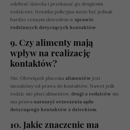
S
odebrać dziecka i przekazać go drugiemu
t
rodzicowi. Notatka policyjna może być jednak
a
t
bardzo cennym dowodem w
sprawie
y
rodzinnych dotyczących kontaktów
.
s
t
9. Czy alimenty mają
y
k
wpływ na realizację
a
A
kontaktów?
b
y
ś
Nie. Obowiązek płacenia
alimentów
jest
m
niezależny od prawa do kontaktów. Nawet jeśli
y
rodzic nie płaci alimentów,
drugi z rodziców
nie
m
o
ma prawa
naruszyć orzeczenia sądu
g
dotyczącego kontaktów z dzieckiem
.
li
p
10. Jakie znaczenie ma
o
p