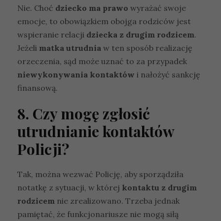
n
Nie. Choć
dziecko ma prawo
wyrażać swoje
ia
emocje, to obowiązkiem obojga rodziców jest
s
t
wspieranie relacji
dziecka z drugim rodzicem
.
r
Jeżeli
matka utrudnia
w ten sposób realizację
o
orzeczenia, sąd może uznać to za przypadek
n
y
niewykonywania kontaktów
i nałożyć sankcję
i
finansową.
n
t
8. Czy mogę zgłosić
e
r
utrudnianie kontaktów
n
e
Policji?
t
o
w
Tak, można wezwać Policję, aby sporządziła
ej
notatkę z sytuacji, w której
kontaktu z drugim
.
rodzicem
nie zrealizowano. Trzeba jednak
pamiętać, że funkcjonariusze nie mogą siłą