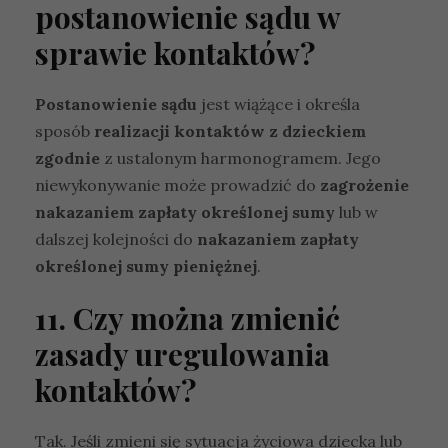
postanowienie sądu w
r
a
sprawie kontaktów?
w
ić
f
Postanowienie sądu
jest wiążące i określa
u
sposób
realizacji kontaktów z dzieckiem
n
zgodnie
z ustalonym harmonogramem. Jego
k
cj
niewykonywanie może prowadzić do
zagrożenie
o
nakazaniem zapłaty określonej sumy
lub w
n
al
dalszej kolejności do
nakazaniem zapłaty
n
określonej sumy pieniężnej
.
o
ś
11. Czy można zmienić
ć
i
zasady uregulowania
s
t
kontaktów?
r
u
k
Tak. Jeśli zmieni się sytuacja życiowa dziecka lub