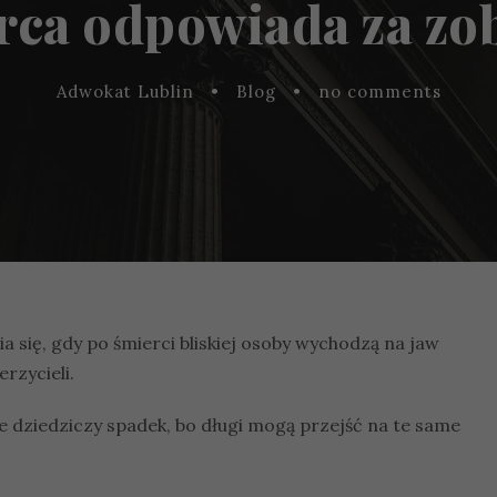
rca odpowiada za zo
Adwokat Lublin
•
Blog
•
no comments
 się, gdy po śmierci bliskiej osoby wychodzą na jaw
rzycieli.
óle dziedziczy spadek, bo długi mogą przejść na te same