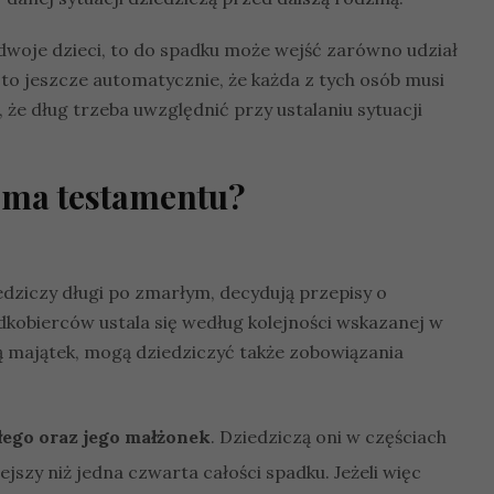
 dwoje dzieci, to do spadku może wejść zarówno udział
 to jeszcze automatycznie, że każda z tych osób musi
 że dług trzeba uwzględnić przy ustalaniu sytuacji
e ma testamentu?
edziczy długi po zmarłym, decydują przepisy o
kobierców ustala się według kolejności wskazanej w
ą majątek, mogą dziedziczyć także zobowiązania
łego oraz jego małżonek
. Dziedziczą oni w częściach
jszy niż jedna czwarta całości spadku. Jeżeli więc