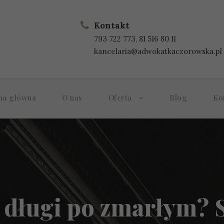
Kontakt
793 722 773
,
81 516 80 11
kancelaria@adwokatkaczorowska.pl
na główna
O nas
Oferta
Blog
Ko
y długi po zmarłym? 