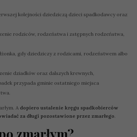
ierwszej kolejności dziedziczą dzieci spadkodawcy oraz
czenie rodziców, rodzeństwa i zstępnych rodzeństwa,
ałżonka, gdy dziedziczy z rodzicami, rodzeństwem albo
czenie dziadków oraz dalszych krewnych,
spadek przypada gminie ostatniego miejsca
stwa.
marłym. A
dopiero ustalenie kręgu spadkobierców
owiadać za długi pozostawione przez zmarłego
.
i po zmarłym?