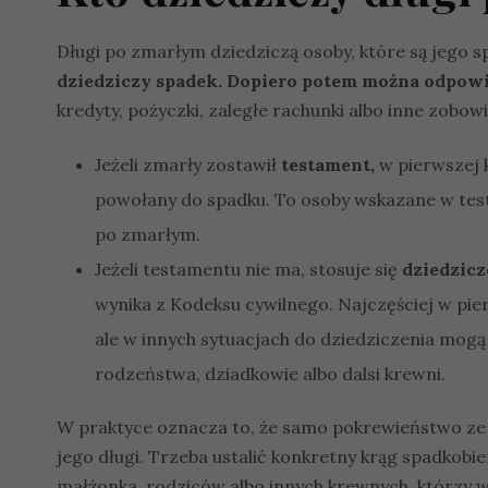
Długi po zmarłym dziedziczą osoby, które są jego 
dziedziczy spadek. Dopiero potem można odpowie
kredyty, pożyczki, zaległe rachunki albo inne zob
Jeżeli zmarły zostawił
testament,
w pierwszej k
powołany do spadku. To osoby wskazane w tes
po zmarłym.
Jeżeli testamentu nie ma, stosuje się
dziedzic
wynika z Kodeksu cywilnego. Najczęściej w pier
ale w innych sytuacjach do dziedziczenia mogą
rodzeństwa, dziadkowie albo dalsi krewni.
W praktyce oznacza to, że samo pokrewieństwo ze
jego długi. Trzeba ustalić konkretny krąg spadkobie
małżonka, rodziców albo innych krewnych, którzy w 