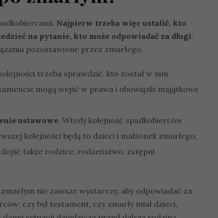
spadkobiercami.
Najpierw trzeba więc ustalić, kto
dzieć na pytanie, kto może odpowiadać za długi
:
owiązania pozostawione przez zmarłego.
olejności trzeba sprawdzić, kto został w nim
tamencie mogą wejść w prawa i obowiązki majątkowe
zenie ustawowe
. Wtedy kolejność spadkobierców
wszej kolejności będą to dzieci i małżonek zmarłego,
 dojść także rodzice, rodzeństwo, zstępni
 zmarłym nie zawsze wystarczy, aby odpowiadać za
rców: czy był testament, czy zmarły miał dzieci,
danej sytuacji dziedziczą przed dalszą rodziną.