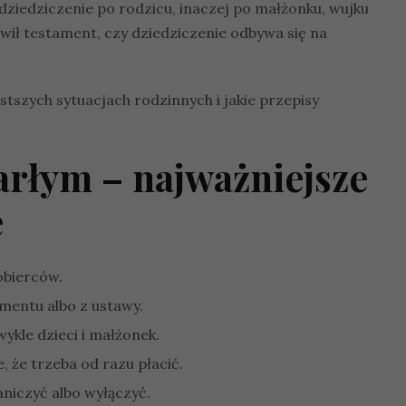
dziedziczenie po rodzicu, inaczej po małżonku, wujku
awił testament, czy dziedziczenie odbywa się na
tszych sytuacjach rodzinnych i jakie przepisy
arłym – najważniejsze
e
obierców.
amentu albo z ustawy.
ykle dzieci i małżonek.
 że trzeba od razu płacić.
niczyć albo wyłączyć.