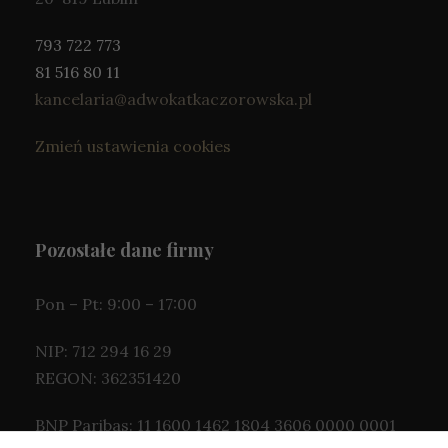
793 722 773
81 516 80 11
kancelaria@adwokatkaczorowska.pl
Zmień ustawienia cookies
Pozostałe dane firmy
Pon – Pt: 9:00 – 17:00
NIP: 712 294 16 29
REGON: 362351420
BNP Paribas: 11 1600 1462 1804 3606 0000 0001