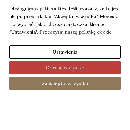
Obsługujemy pliki cookies. Jeśli uważasz, że to jest
ok, po prostu kliknij "Akceptuj wszystko". Możesz
też wybrać, jakie chcesz ciasteczka, klikając
"Ustawienia".
Przeczytaj naszą politykę cookie
Ustawienia
Copyright © Adwokat Kaczorowska- 2026.
Projekt i wykonanie -
Freeline
.
Odrzuć wszystko
fot. Barbara Mazurek
Home
Oferta
Kontakt
Polityka
Zaakceptuj wszystko
Two
Prywatności
uniemoż
treści
Two