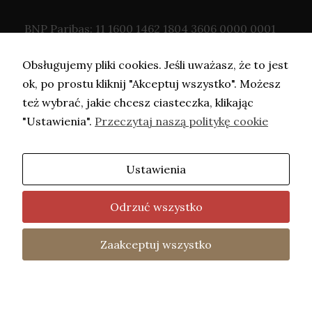
BNP Paribas: 11 1600 1462 1804 3606 0000 0001
Obsługujemy pliki cookies. Jeśli uważasz, że to jest
ok, po prostu kliknij "Akceptuj wszystko". Możesz
też wybrać, jakie chcesz ciasteczka, klikając
"Ustawienia".
Przeczytaj naszą politykę cookie
Ustawienia
Copyright © Adwokat Kaczorowska- 2026.
Projekt i wykonanie -
Freeline
.
Odrzuć wszystko
fot. Barbara Mazurek
Home
Oferta
Kontakt
Polityka
Zaakceptuj wszystko
Two
Prywatności
uniemoż
treści