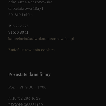
adw. Anna Kaczorowska
ul. Relaksowa 18a/1
20-819 Lublin
793 722 773
81 516 80 11
kancelaria@adwokatkaczorowska.pl
Zmień ustawienia cookies
Pozostałe dane firmy
Pon – Pt: 9:00 – 17:00
NIP: 712 294 16 29
REGON: 362351420